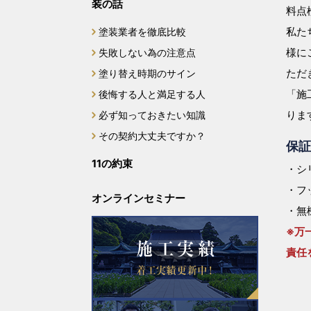
装の話
料点
私た
塗装業者を徹底比較
様に
失敗しない為の注意点
ただ
塗り替え時期のサイン
「施
後悔する人と満足する人
りま
必ず知っておきたい知識
その契約大丈夫ですか？
保証
11の約束
・シ
・フ
オンラインセミナー
・無
※万
責任