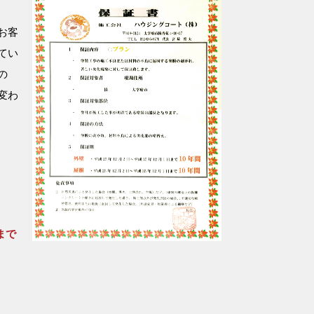
お客
てい
の
変わ
まで