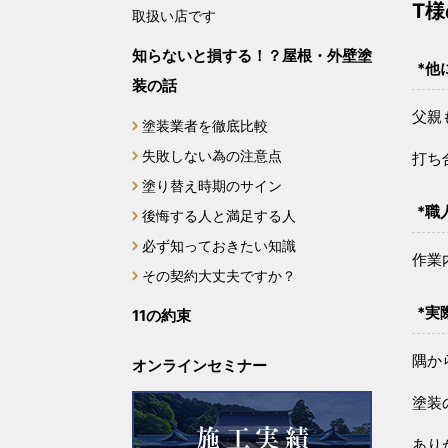
T
取扱い店です
知らないと損する！？屋根・外壁塗
*他
装の話
父親
塗装業者を徹底比較
失敗しない為の注意点
打ち
塗り替え時期のサイン
*職
後悔する人と満足する人
必ず知っておきたい知識
作業
その契約大丈夫ですか？
*実
11の約束
隅か
オンラインセミナー
塗装
あり