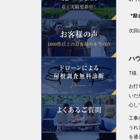
*励
次回
ハ
T様
お打
いだ
心し
工事
うれ
を通