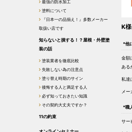
最強の防水加工
塗料について
『日本一の品揃え！』多数メーカー
K
取扱い店です
知らないと損する！？屋根・外壁塗
*他
装の話
金額
塗装業者を徹底比較
ある
失敗しない為の注意点
塗り替え時期のサイン
私達
後悔する人と満足する人
メー
必ず知っておきたい知識
その契約大丈夫ですか？
*職
11の約束
サー
オンラインセミナー