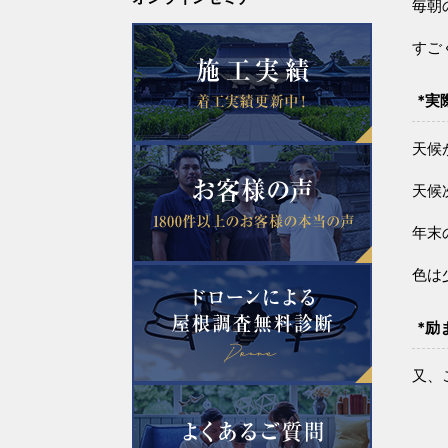
毎朝
すご
*実
天候
天候
年末
色は
*励
又、