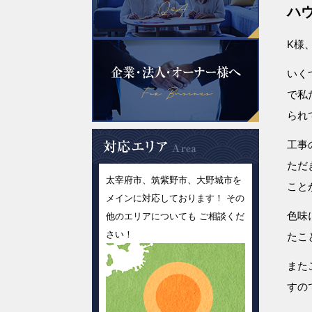
ハ
K様
いく
で私
られ
工事
ただ
太宰府市、筑紫野市、大野城市を
こと
メインに対応しております！ その
色味
他のエリアについても ご相談くだ
さい！
たこ
また
すの