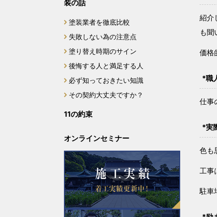
装の話
紹介
塗装業者を徹底比較
も聞
失敗しない為の注意点
塗り替え時期のサイン
価格
後悔する人と満足する人
*職
必ず知っておきたい知識
その契約大丈夫ですか？
仕事
11の約束
*実
オンラインセミナー
色も
工事
駐車
*励