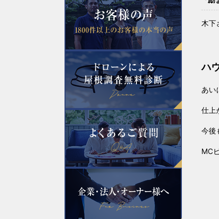
木下
ハ
あい
仕上
今後
MC