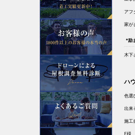
アフ
家が
*励
木下
ハ
色選
出来
施工
E様