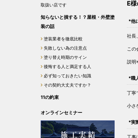
E
取扱い店です
知らないと損する！？屋根・外壁塗
*他
装の話
社長
塗装業者を徹底比較
失敗しない為の注意点
この
塗り替え時期のサイン
説明
後悔する人と満足する人
必ず知っておきたい知識
*職
その契約大丈夫ですか？
丁寧
11の約束
小さ
オンラインセミナー
*実
工事