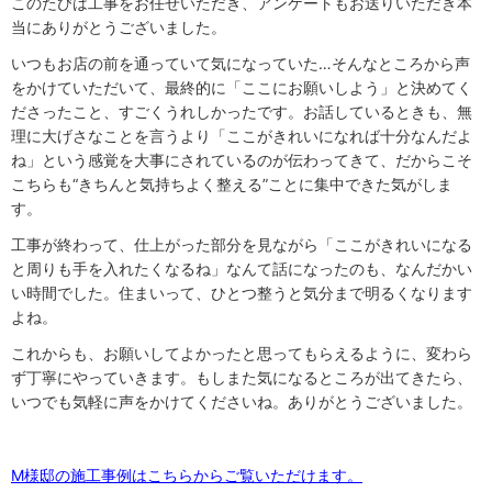
このたびは工事をお任せいただき、アンケートもお送りいただき本
当にありがとうございました。
いつもお店の前を通っていて気になっていた…そんなところから声
をかけていただいて、最終的に「ここにお願いしよう」と決めてく
ださったこと、すごくうれしかったです。お話しているときも、無
理に大げさなことを言うより「ここがきれいになれば十分なんだよ
ね」という感覚を大事にされているのが伝わってきて、だからこそ
こちらも“きちんと気持ちよく整える”ことに集中できた気がしま
す。
工事が終わって、仕上がった部分を見ながら「ここがきれいになる
と周りも手を入れたくなるね」なんて話になったのも、なんだかい
い時間でした。住まいって、ひとつ整うと気分まで明るくなります
よね。
これからも、お願いしてよかったと思ってもらえるように、変わら
ず丁寧にやっていきます。もしまた気になるところが出てきたら、
いつでも気軽に声をかけてくださいね。ありがとうございました。
M様邸の施工事例はこちらからご覧いただけます。