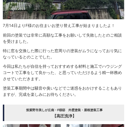
7月14日よりF様のお住まいお塗り替え工事が始まりましたよ！
前回の塗装では非常に高額な工事をお願いして失敗したとのご相談
を受けました。
特に窓を交換した際に行った窓周りの塗装がムラになっており気に
なっているとのことでした。
今回は私たちが自信を持っておすすめする材料と施工でハウジング
コートで工事をして良かった、と思っていただけるよう精一杯務め
させていただきます。
塗装工事期間中は騒音や臭いなどでご迷惑をおかけすることもあり
ますが、完成を楽しみにお待ちください。
筑紫野市美しが丘南・F様邸 外壁塗装・屋根塗装工事
【高圧洗浄】