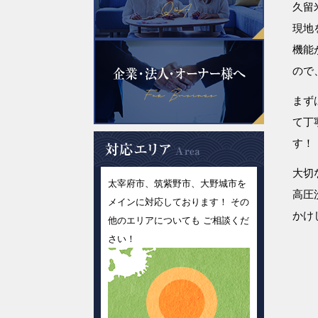
久留
現地
機能
ので
まず
て丁
す！
大切
太宰府市、筑紫野市、大野城市を
高圧
メインに対応しております！ その
かけ
他のエリアについても ご相談くだ
さい！