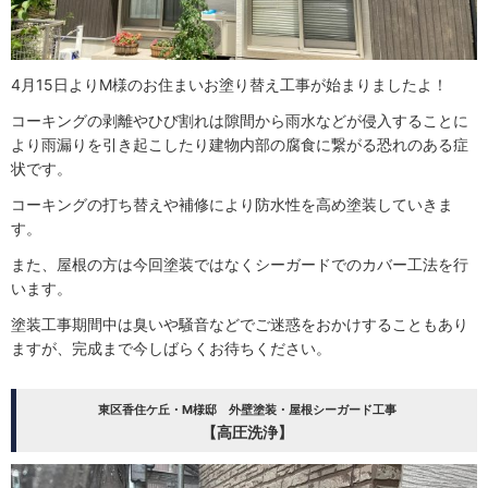
4月15日よりM様のお住まいお塗り替え工事が始まりましたよ！
コーキングの剥離やひび割れは隙間から雨水などが侵入することに
より雨漏りを引き起こしたり建物内部の腐食に繋がる恐れのある症
状です。
コーキングの打ち替えや補修により防水性を高め塗装していきま
す。
また、屋根の方は今回塗装ではなくシーガードでのカバー工法を行
います。
塗装工事期間中は臭いや騒音などでご迷惑をおかけすることもあり
ますが、完成まで今しばらくお待ちください。
東区香住ケ丘・M様邸 外壁塗装・屋根シーガード工事
【高圧洗浄】