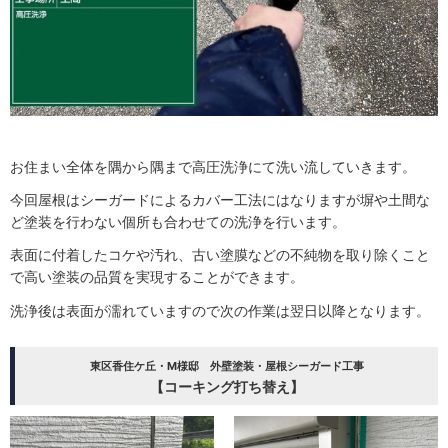
お住まい全体を隅から隅まで高圧洗浄にて洗い流していきます。
今回屋根はシーガードによるカバー工法にはなりますが塀や土間な
ど塗装を行わない個所も合わせての洗浄を行います。
表面に付着したコケや汚れ、古い塗膜などの不純物を取り除くこと
で高い塗装の品質を実現することができます。
洗浄後は表面が濡れていますので次の作業は翌日以降となります。
東区香住ケ丘・M様邸 外壁塗装・屋根シーガード工事
【コーキング打ち替え】