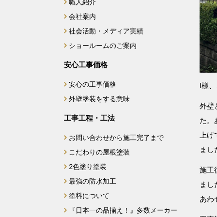
職人紹介
会社案内
社会活動・メディア実績
ショールームのご案内
安心工事価格
安心の工事価格
I様
外壁塗装をする意味
外壁
工事工程・工法
た。
上げ
お問い合わせから施工完了まで
まし
こだわりの屋根塗装
2色塗り塗装
施工
最強の防水加工
まし
塗料について
あわ
『日本一の品揃え！』多数メーカー