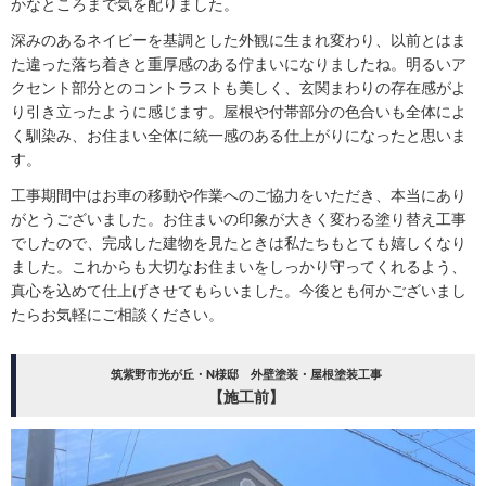
かなところまで気を配りました。
深みのあるネイビーを基調とした外観に生まれ変わり、以前とはま
た違った落ち着きと重厚感のある佇まいになりましたね。明るいア
クセント部分とのコントラストも美しく、玄関まわりの存在感がよ
り引き立ったように感じます。屋根や付帯部分の色合いも全体によ
く馴染み、お住まい全体に統一感のある仕上がりになったと思いま
す。
工事期間中はお車の移動や作業へのご協力をいただき、本当にあり
がとうございました。お住まいの印象が大きく変わる塗り替え工事
でしたので、完成した建物を見たときは私たちもとても嬉しくなり
ました。これからも大切なお住まいをしっかり守ってくれるよう、
真心を込めて仕上げさせてもらいました。今後とも何かございまし
たらお気軽にご相談ください。
筑紫野市光が丘・N様邸 外壁塗装・屋根塗装工事
【施工前】