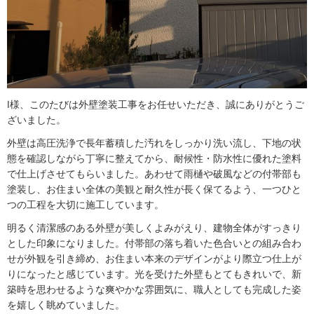
I様、このたびは外壁塗装工事をお任せいただき、誠にありがとうご
ざいました。
外壁は高圧洗浄で長年蓄積した汚れをしっかり洗い流し、下地の状
態を確認しながら丁寧に整えてから、耐候性・防水性に優れた塗料
で仕上げさせてもらいました。あわせて雨樋や破風などの付帯部も
塗装し、お住まい全体の美観と耐久性が長く保てるよう、一つひと
つの工程を大切に施工しています。
明るく清潔感のある外壁が美しくよみがえり、建物全体がすっきり
とした印象になりました。付帯部の落ち着いた色合いとの組み合わ
せが外観を引き締め、お住まい本来のデザインがより際立つ仕上が
りになったと感じています。光を受けた外壁もとてもきれいで、新
築時を思わせるような爽やかな雰囲気に、職人としても完成した姿
を嬉しく眺めていました。