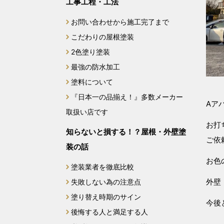
工事工程・工法
お問い合わせから施工完了まで
こだわりの屋根塗装
2色塗り塗装
最強の防水加工
塗料について
『日本一の品揃え！』多数メーカー
Aア
取扱い店です
お打
知らないと損する！？屋根・外壁塗
ご依
装の話
お色
塗装業者を徹底比較
外壁
失敗しない為の注意点
塗り替え時期のサイン
今後
後悔する人と満足する人