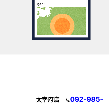
さい！
092-985-
太宰府店
📞