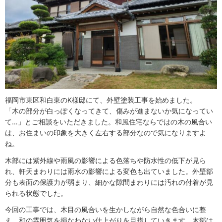
福岡市東区和白東のK様邸にて、外壁塗装工事を始めました。
「木の部分が白っぽくなってきて、傷みが進まないか気になってい
て…」とご相談をいただきました。和風住宅ならではの木の風合い
は、お住まいの印象を大きく左右する部分なので気になりますよ
ね。
木部には紫外線や雨風の影響による色落ちや防水性の低下が見ら
れ、軒天まわりには雨水の影響による変色も出ていました。外壁部
分も表面の保護力が弱まり、細かな隙間まわりには汚れの付着が見
られる状態でした。
今回の工事では、木目の風合いを生かしながら自然な色合いに整
え、和の雰囲気を損なわない仕上がりを目指していきます。木部は