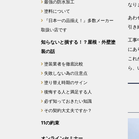
最強の防水加工
なり
塗料について
あわ
『日本一の品揃え！』多数メーカー
引き
取扱い店です
工事
知らないと損する！？屋根・外壁塗
にあ
装の話
これ
塗装業者を徹底比較
ら、
失敗しない為の注意点
塗り替え時期のサイン
後悔する人と満足する人
必ず知っておきたい知識
その契約大丈夫ですか？
11の約束
オンラインセミナー