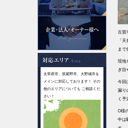
古賀
「天
まで
現地
ぎ目
太宰府市、筑紫野市、大野城市を
メインに対応しております！ その
今回
他のエリアについても ご相談くだ
漏り
さい！
く予
O様
中は
す。