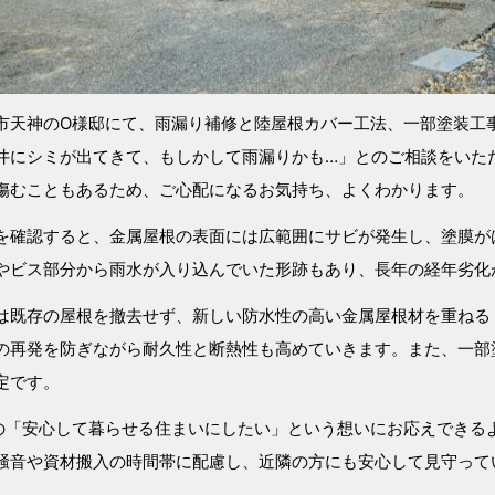
市天神のO様邸にて、雨漏り補修と陸屋根カバー工法、一部塗装工
井にシミが出てきて、もしかして雨漏りかも…」とのご相談をいた
傷むこともあるため、ご心配になるお気持ち、よくわかります。
を確認すると、金属屋根の表面には広範囲にサビが発生し、塗膜が
やビス部分から雨水が入り込んでいた形跡もあり、長年の経年劣化
は既存の屋根を撤去せず、新しい防水性の高い金属屋根材を重ねる
の再発を防ぎながら耐久性と断熱性も高めていきます。また、一部
定です。
の「安心して暮らせる住まいにしたい」という想いにお応えできる
騒音や資材搬入の時間帯に配慮し、近隣の方にも安心して見守って