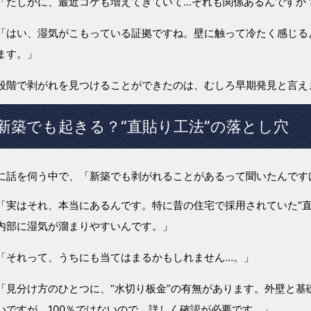
「たしかに、最近コケも増えてきていて…それも関係あるんですか
「はい、湿気がこもっている証拠ですね。壁に触って冷たく感じる
ます。」
段階で剥がれを見つけることができたのは、むしろ早期発見と言え
新築でも起きる？“直貼り工法”の落とし穴
に話を伺う中で、「新築でも剥がれることがあるって聞いたんです
「実はそれ、本当にあるんです。特に昔の住宅で採用されていた“
内部に湿気が溜まりやすいんです。」
「それって、うちにも当てはまるかもしれません…。」
「見分け方のひとつに、“水切り板金”の有無があります。外壁と
いですが、100％ではないので、詳しく確認が必要です。」