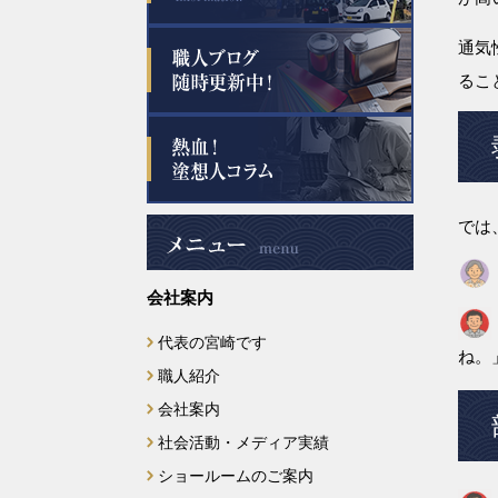
2025年8月
通気
2025年7月
るこ
2025年6月
2025年5月
では
2025年4月
会社案内
2025年3月
代表の宮崎です
2025年2月
ね。
職人紹介
2025年1月
会社案内
社会活動・メディア実績
2024年12月
ショールームのご案内