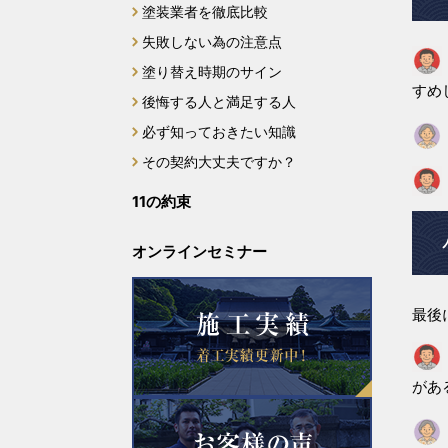
2024年2月
塗装業者を徹底比較
失敗しない為の注意点
2024年1月
塗り替え時期のサイン
すめ
後悔する人と満足する人
2023年12月
必ず知っておきたい知識
2023年11月
その契約大丈夫ですか？
11の約束
2023年10月
オンラインセミナー
2023年9月
2023年8月
最後
2023年7月
があ
2023年6月
2023年5月