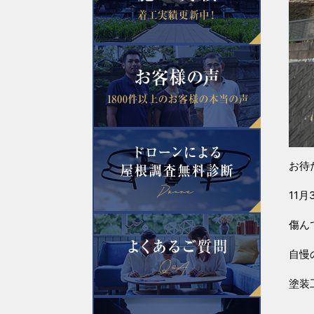
お待
11
傷ん
自慢
塗装