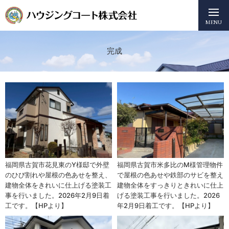
MENU
完成
福岡県古賀市花見東のY様邸で外壁
福岡県古賀市米多比のM様管理物件
のひび割れや屋根の色あせを整え、
で屋根の色あせや鉄部のサビを整え
建物全体をきれいに仕上げる塗装工
建物全体をすっきりときれいに仕上
事を行いました。2026年2月9日着
げる塗装工事を行いました。2026
工です。【HPより】
年2月9日着工です。【HPより】