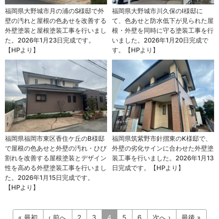
福岡県大野城市月の浦のS様邸で外
福岡県大野城市川久保のI様邸に
壁の汚れと屋根の色あせを改善する
て、色あせと防水低下が見られた屋
外壁塗装と屋根塗装工事を行いまし
根・外壁を同時に守る塗装工事を行
た。2026年1月23日完成です。
いました。2026年1月20日完成で
【HPより】
す。【HPより】
福岡県福岡市東区香住ケ丘のB様邸
福岡県筑紫野市針摺東のK様邸で、
で屋根の色あせと外壁の汚れ・ひび
外壁の劣化サインに合わせた外壁塗
割れを改善する屋根塗装とデザイン
装工事を行いました。2026年1月13
性を高める外壁塗装工事を行いまし
日完成です。【HPより】
た。2026年1月15日完成です。
【HPより】
« 最初
‹ 前へ
2
3
4
5
6
次へ ›
最後 »