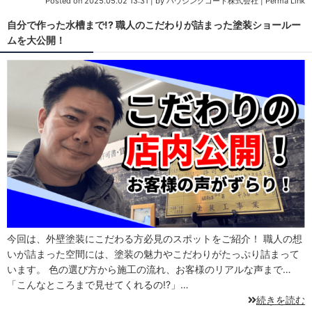
Posted on
2025.05.02 13:31
|
by
ハウジングコート株式会社
|
Perma Link
自分で作った水槽まで!? 職人のこだわりが詰まった塗装ショールー
ムを大公開！
今回は、外壁塗装にこだわる方必見のスポットをご紹介！ 職人の想
いが詰まった空間には、塗装の魅力やこだわりがたっぷり詰まって
います。 色の選び方から施工の流れ、お客様のリアルな声まで…
「こんなところまで見せてくれるの!?」…
続きを読む