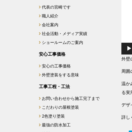
代表の宮崎です
2025年2月
職人紹介
2025年1月
会社案内
社会活動・メディア実績
2024年12月
ショールームのご案内
2024年11月
安心工事価格
外壁
安心の工事価格
2024年10月
周囲
外壁塗装をする意味
2024年9月
温か
工事工程・工法
る実
2024年7月
お問い合わせから施工完了まで
デザ
こだわりの屋根塗装
2024年6月
2色塗り塗装
詳し
最強の防水加工
2024年4月