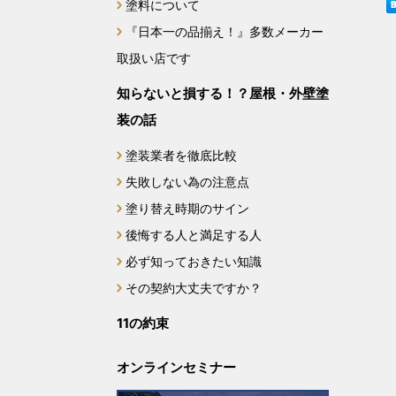
塗料について
2024年3月
『日本一の品揃え！』多数メーカー
取扱い店です
2024年2月
知らないと損する！？屋根・外壁塗
2023年12月
装の話
2023年11月
塗装業者を徹底比較
失敗しない為の注意点
2023年10月
塗り替え時期のサイン
後悔する人と満足する人
2023年9月
必ず知っておきたい知識
2023年8月
その契約大丈夫ですか？
11の約束
2023年7月
オンラインセミナー
2022年10月