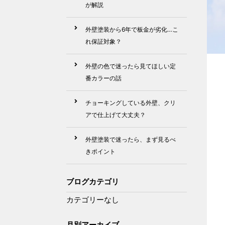
が解説
外壁塗装から6年で板金が劣化…こ
れ保証対象？
動
外壁の色で迷ったら見てほしい定
画
番カラーの話
プ
チョーキングしている外壁、クリ
レ
アで仕上げて大丈夫？
ー
ヤ
外壁塗装で迷ったら、まず見るべ
ー
きポイント
ブログカテゴリ
カテゴリーなし
月別アーカイブ