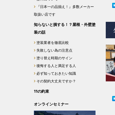
2024年3月
『日本一の品揃え！』多数メーカー
取扱い店です
2024年2月
知らないと損する！？屋根・外壁塗
2023年12月
装の話
2023年11月
塗装業者を徹底比較
失敗しない為の注意点
2023年10月
塗り替え時期のサイン
後悔する人と満足する人
2023年9月
必ず知っておきたい知識
2023年8月
その契約大丈夫ですか？
11の約束
2023年7月
オンラインセミナー
2022年10月