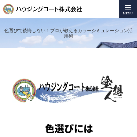
MENU
色選びで後悔しない！プロが教えるカラーシミュレーション活
用術
動
画
プ
レ
ー
ヤ
ー