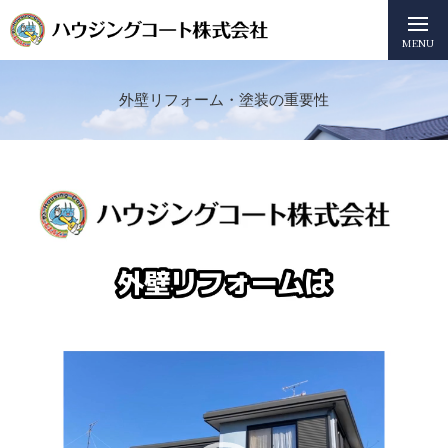
MENU
外壁リフォーム・塗装の重要性
動
画
プ
レ
ー
ヤ
ー