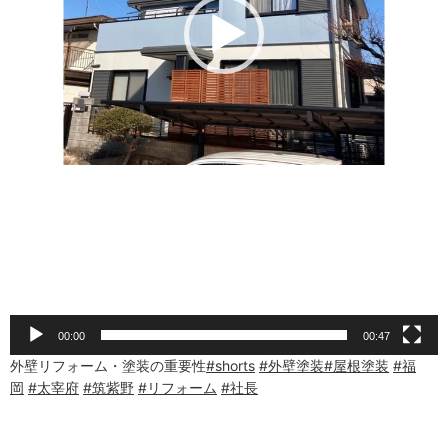
00:00
00:47
外壁リフォーム・塗装の重要性
#shorts
#外壁塗装
#屋根塗装
#福
岡
#太宰府
#筑紫野
#リフォーム
#社長