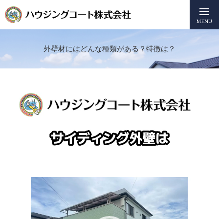
MENU
外壁材にはどんな種類がある？特徴は？
動
画
プ
レ
ー
ヤ
ー