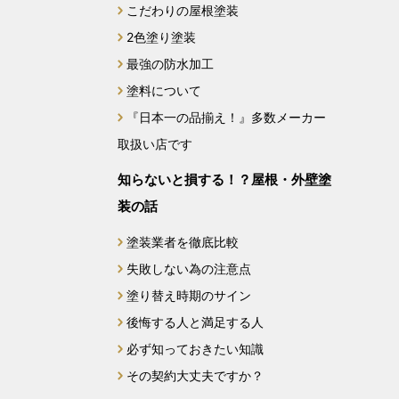
こだわりの屋根塗装
2024年6月
2色塗り塗装
最強の防水加工
2024年4月
塗料について
2024年3月
『日本一の品揃え！』多数メーカー
取扱い店です
2024年2月
知らないと損する！？屋根・外壁塗
2023年12月
装の話
2023年11月
塗装業者を徹底比較
失敗しない為の注意点
2023年10月
塗り替え時期のサイン
後悔する人と満足する人
2023年9月
必ず知っておきたい知識
2023年8月
その契約大丈夫ですか？