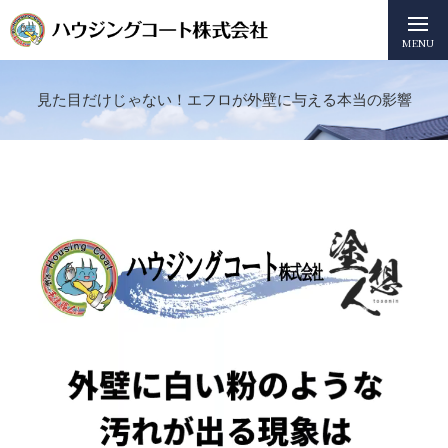
MENU
見た目だけじゃない！エフロが外壁に与える本当の影響
動
画
プ
レ
ー
ヤ
ー