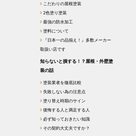
こだわりの屋根塗装
2024年6月
2色塗り塗装
最強の防水加工
2024年4月
塗料について
2024年3月
『日本一の品揃え！』多数メーカー
取扱い店です
2024年2月
知らないと損する！？屋根・外壁塗
2023年12月
装の話
2023年11月
塗装業者を徹底比較
失敗しない為の注意点
2023年10月
塗り替え時期のサイン
後悔する人と満足する人
2023年9月
必ず知っておきたい知識
2023年8月
その契約大丈夫ですか？