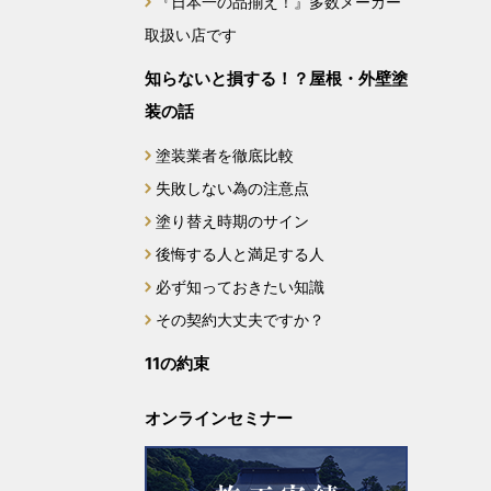
『日本一の品揃え！』多数メーカー
取扱い店です
2024年2月
知らないと損する！？屋根・外壁塗
2023年12月
装の話
2023年11月
塗装業者を徹底比較
失敗しない為の注意点
2023年10月
塗り替え時期のサイン
後悔する人と満足する人
2023年9月
必ず知っておきたい知識
2023年8月
その契約大丈夫ですか？
11の約束
2023年7月
オンラインセミナー
2022年10月
2022年8月