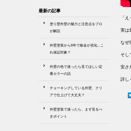
最新の記事
「え
塗り壁外壁の魅力と注意点をプロ
実は
が解説
なぜ
外壁塗装から6年で板金が劣化…こ
れ保証対象？
そし
安さ
外壁の色で迷ったら見てほしい定
番カラーの話
詳し
チョーキングしている外壁、クリ
アで仕上げて大丈夫？
外壁塗装で迷ったら、まず見るべ
きポイント