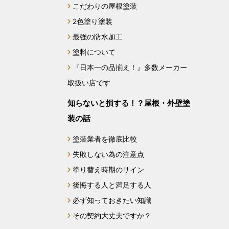
こだわりの屋根塗装
2024年6月
2色塗り塗装
最強の防水加工
2024年4月
塗料について
2024年3月
『日本一の品揃え！』多数メーカー
取扱い店です
2024年2月
知らないと損する！？屋根・外壁塗
2023年12月
装の話
2023年11月
塗装業者を徹底比較
失敗しない為の注意点
2023年10月
塗り替え時期のサイン
後悔する人と満足する人
2023年9月
必ず知っておきたい知識
2023年8月
その契約大丈夫ですか？