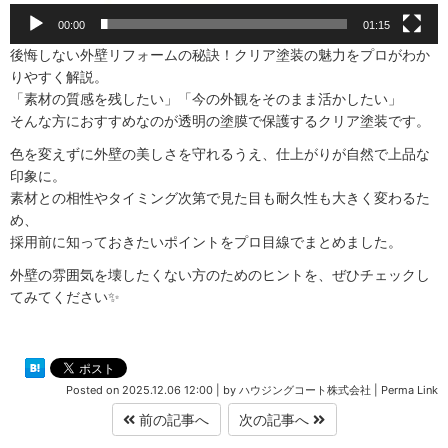
00:00
01:15
後悔しない外壁リフォームの秘訣！クリア塗装の魅力をプロがわか
りやすく解説。
「素材の質感を残したい」「今の外観をそのまま活かしたい」
そんな方におすすめなのが透明の塗膜で保護するクリア塗装です。
色を変えずに外壁の美しさを守れるうえ、仕上がりが自然で上品な
印象に。
素材との相性やタイミング次第で見た目も耐久性も大きく変わるた
め、
採用前に知っておきたいポイントをプロ目線でまとめました。
外壁の雰囲気を壊したくない方のためのヒントを、ぜひチェックし
てみてください✨
Posted on
2025.12.06 12:00
|
by
ハウジングコート株式会社
|
Perma Link
前の記事へ
次の記事へ