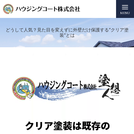
MENU
どうして人気？見た目を変えずに外壁だけ保護する“クリア塗
装”とは
動
画
プ
レ
ー
ヤ
ー