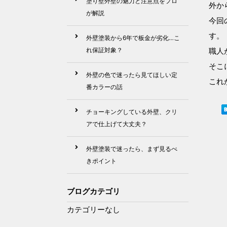
塗り壁外壁の魅力と注意点をプロ
外か
が解説
今回
す。
外壁塗装から6年で板金が劣化…こ
れ保証対象？
職人
そこ
外壁の色で迷ったら見てほしい定
これ
番カラーの話
チョーキングしている外壁、クリ
アで仕上げて大丈夫？
外壁塗装で迷ったら、まず見るべ
きポイント
ブログカテゴリ
カテゴリーなし