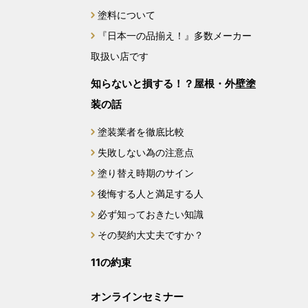
塗料について
2024年3月
『日本一の品揃え！』多数メーカー
取扱い店です
2024年2月
知らないと損する！？屋根・外壁塗
2023年12月
装の話
2023年11月
塗装業者を徹底比較
失敗しない為の注意点
2023年10月
塗り替え時期のサイン
後悔する人と満足する人
2023年9月
必ず知っておきたい知識
2023年8月
その契約大丈夫ですか？
11の約束
2023年7月
オンラインセミナー
2022年10月