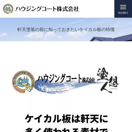
MENU
軒天塗装の前に知っておきたいケイカル板の特徴
動
画
プ
レ
ー
ヤ
ー