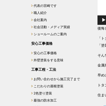
代表の宮崎です
2025年2月
職人紹介
2025年1月
会社案内
社会活動・メディア実績
後悔
2024年12月
ショールームのご案内
「ト
2024年11月
安心工事価格
「塗
安心の工事価格
2024年10月
そん
外壁塗装をする意味
金属
2024年9月
工事工程・工法
早め
2024年7月
お問い合わせから施工完了まで
トタ
こだわりの屋根塗装
2024年6月
2色塗り塗装
住ま
最強の防水加工
2024年4月