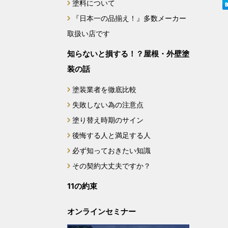
塗料について
2024年3月
『日本一の品揃え！』多数メーカー
取扱い店です
2024年2月
知らないと損する！？屋根・外壁塗
2023年12月
装の話
2023年11月
塗装業者を徹底比較
失敗しない為の注意点
2023年10月
塗り替え時期のサイン
後悔する人と満足する人
2023年9月
必ず知っておきたい知識
2023年8月
その契約大丈夫ですか？
11の約束
2023年7月
オンラインセミナー
2022年10月