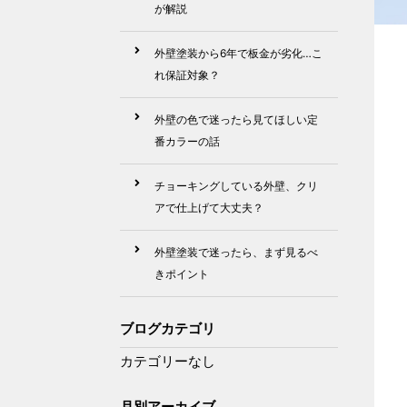
が解説
動
外壁塗装から6年で板金が劣化…こ
画
れ保証対象？
プ
レ
外壁の色で迷ったら見てほしい定
番カラーの話
ー
ヤ
チョーキングしている外壁、クリ
ー
アで仕上げて大丈夫？
外壁塗装で迷ったら、まず見るべ
きポイント
ブログカテゴリ
カテゴリーなし
月別アーカイブ