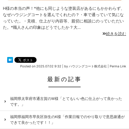
H様の本当の声！*他にも同じような塗装店があるにもかかわらず、
なぜハウジングコートを選んでくれたの？・車で通っていて気にな
っていた。・見積、仕上がり内容等、親切に相談にのっていただい
た。*職人さんの印象はどうでしたか？大…
続きを読む
Posted on
2025.07.02 9:32
|
by
ハウジングコート株式会社
|
Perma Link
最新の記事
福岡県太宰府市通古賀のW様「とてもいい色に仕上がって良かった
です。」
福岡県福岡市早良区弥生のK様「作業日報でのやり取りで意思疎通が
できて良かったです！！」