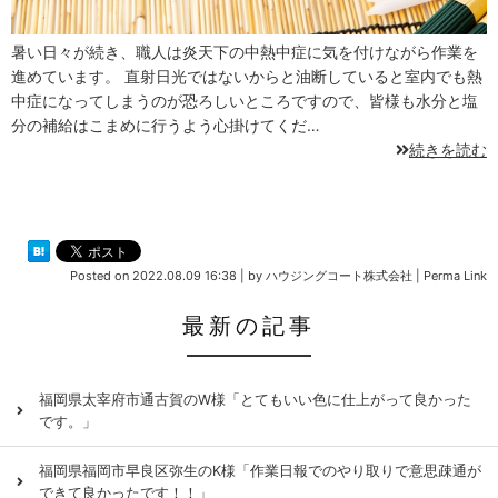
暑い日々が続き、職人は炎天下の中熱中症に気を付けながら作業を
進めています。 直射日光ではないからと油断していると室内でも熱
中症になってしまうのが恐ろしいところですので、皆様も水分と塩
分の補給はこまめに行うよう心掛けてくだ…
続きを読む
Posted on
2022.08.09 16:38
|
by
ハウジングコート株式会社
|
Perma Link
最新の記事
福岡県太宰府市通古賀のW様「とてもいい色に仕上がって良かった
です。」
福岡県福岡市早良区弥生のK様「作業日報でのやり取りで意思疎通が
できて良かったです！！」