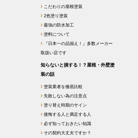
こだわりの屋根塗装
2024年1月
2色塗り塗装
最強の防水加工
2023年12月
塗料について
2023年11月
『日本一の品揃え！』多数メーカー
取扱い店です
2023年10月
知らないと損する！？屋根・外壁塗
2023年9月
装の話
2023年8月
塗装業者を徹底比較
失敗しない為の注意点
2023年7月
塗り替え時期のサイン
後悔する人と満足する人
2023年6月
必ず知っておきたい知識
2023年5月
その契約大丈夫ですか？