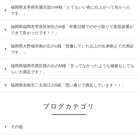
福岡県太宰府市通古賀のW様「とてもいい色に仕上がって良かった
です。」
福岡県福岡市早良区弥生のK様「作業日報でのやり取りで意思疎通が
できて良かったです！！」
福岡県大野城市南が丘のU様「想像していた以上の出来映えで大満足
です。」
福岡県福岡市西区西の丘のM様「言ってなかったような補修もしても
らい大満足です！」
福岡県糸島市二丈深江のS様「思い通りで満足しています！！」
ブログカテゴリ
その他