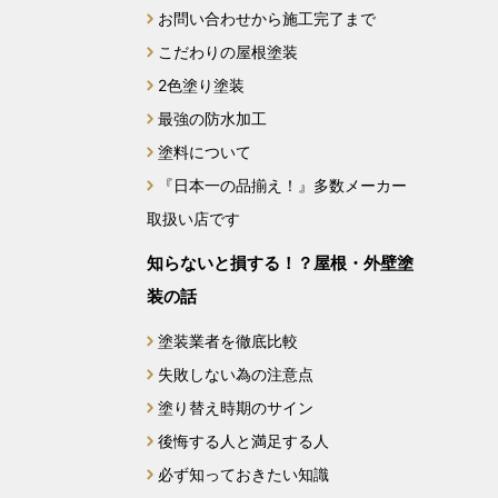
2024年2月
お問い合わせから施工完了まで
こだわりの屋根塗装
2024年1月
2色塗り塗装
最強の防水加工
2023年12月
塗料について
2023年11月
『日本一の品揃え！』多数メーカー
取扱い店です
2023年10月
知らないと損する！？屋根・外壁塗
2023年9月
装の話
2023年8月
塗装業者を徹底比較
失敗しない為の注意点
2023年7月
塗り替え時期のサイン
後悔する人と満足する人
2023年6月
必ず知っておきたい知識