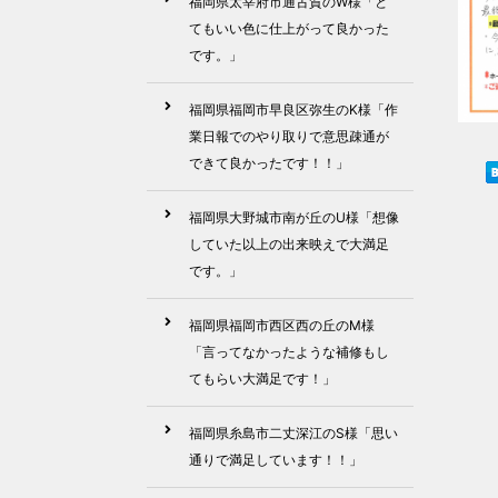
福岡県太宰府市通古賀のW様「と
てもいい色に仕上がって良かった
です。」
福岡県福岡市早良区弥生のK様「作
業日報でのやり取りで意思疎通が
できて良かったです！！」
福岡県大野城市南が丘のU様「想像
していた以上の出来映えで大満足
です。」
福岡県福岡市西区西の丘のM様
「言ってなかったような補修もし
てもらい大満足です！」
福岡県糸島市二丈深江のS様「思い
通りで満足しています！！」