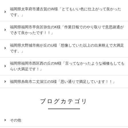
福岡県太宰府市通古賀のW様「とてもいい色に仕上がって良かった
です。」
福岡県福岡市早良区弥生のK様「作業日報でのやり取りで意思疎通が
できて良かったです！！」
福岡県大野城市南が丘のU様「想像していた以上の出来映えで大満足
です。」
福岡県福岡市西区西の丘のM様「言ってなかったような補修もしても
らい大満足です！」
福岡県糸島市二丈深江のS様「思い通りで満足しています！！」
ブログカテゴリ
その他