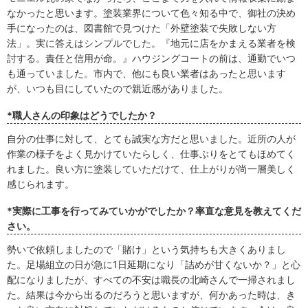
なかったと思います。塗装業界について色々知る中で、御社の決め
手になったのは、図書館で見つけた「外壁塗装で失敗しない方
法」。実に答えはシンプルでした。『地元に店をかまえる業者を検
討する。責任と信用が命。』ハウジングコートの前は、通勤でいつ
も通っていました。市内で、他にも良い業者はあったと思います
が、いつも目にしていたので親近感がありました。
*職人さんの印象はどうでしたか？
自分の仕事に対して、とても誠実な方だと思いました。近所の人が
作業の様子をよく見かけていたらしく、仕事ぶりをとてもほめてく
れました。良い方に塗装していただけて、仕上がりが尚一層美しく
感じられます。
*実際に工事を行ってみていかがでしたか？率直な意見を教えてくだ
さい。
勢いで依頼しましたので「賭け」という気持ちも大きくありまし
た。足場組立の日が急に1日延期になり「詰めが甘くないか？」と心
配になりましたが、すべての不安は職長の北崎さんで一掃されまし
た。結果は今から出るのだろうと思いますが、何かあった時は、き