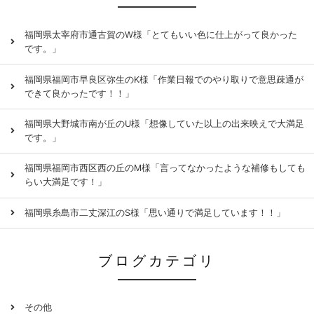
福岡県太宰府市通古賀のW様「とてもいい色に仕上がって良かった
です。」
福岡県福岡市早良区弥生のK様「作業日報でのやり取りで意思疎通が
できて良かったです！！」
福岡県大野城市南が丘のU様「想像していた以上の出来映えで大満足
です。」
福岡県福岡市西区西の丘のM様「言ってなかったような補修もしても
らい大満足です！」
福岡県糸島市二丈深江のS様「思い通りで満足しています！！」
ブログカテゴリ
その他