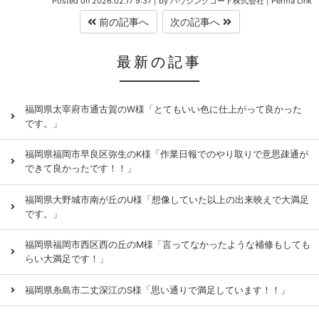
Posted on
2026.02.17 9:37
|
by
ハウジングコート株式会社
|
Perma Link
前の記事へ
次の記事へ
最新の記事
福岡県太宰府市通古賀のW様「とてもいい色に仕上がって良かった
です。」
福岡県福岡市早良区弥生のK様「作業日報でのやり取りで意思疎通が
できて良かったです！！」
福岡県大野城市南が丘のU様「想像していた以上の出来映えで大満足
です。」
福岡県福岡市西区西の丘のM様「言ってなかったような補修もしても
らい大満足です！」
福岡県糸島市二丈深江のS様「思い通りで満足しています！！」