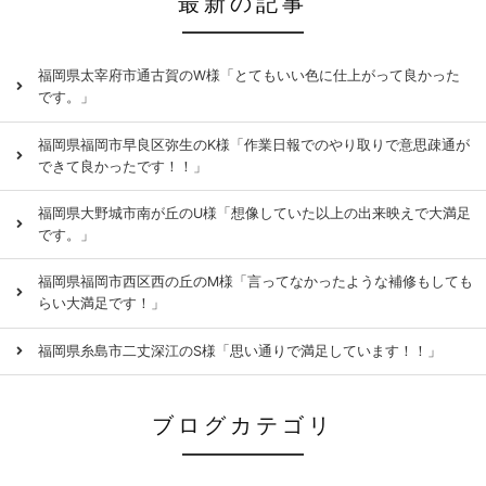
最新の記事
福岡県太宰府市通古賀のW様「とてもいい色に仕上がって良かった
です。」
福岡県福岡市早良区弥生のK様「作業日報でのやり取りで意思疎通が
できて良かったです！！」
福岡県大野城市南が丘のU様「想像していた以上の出来映えで大満足
です。」
福岡県福岡市西区西の丘のM様「言ってなかったような補修もしても
らい大満足です！」
福岡県糸島市二丈深江のS様「思い通りで満足しています！！」
ブログカテゴリ