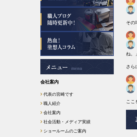
2025年8月
2025年7月
その
2025年6月
2025年5月
ね。
さら
2025年4月
会社案内
2025年3月
代表の宮崎です
2025年2月
ここ
職人紹介
2025年1月
会社案内
社会活動・メディア実績
2024年12月
ショールームのご案内