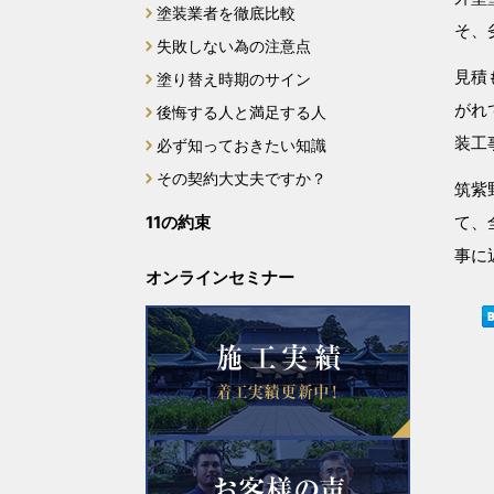
2024年2月
塗装業者を徹底比較
そ、
失敗しない為の注意点
2024年1月
見積
塗り替え時期のサイン
がれ
後悔する人と満足する人
2023年12月
装工
必ず知っておきたい知識
2023年11月
その契約大丈夫ですか？
筑紫
11の約束
て、
2023年10月
事に
オンラインセミナー
2023年9月
2023年8月
2023年7月
2023年6月
2023年5月