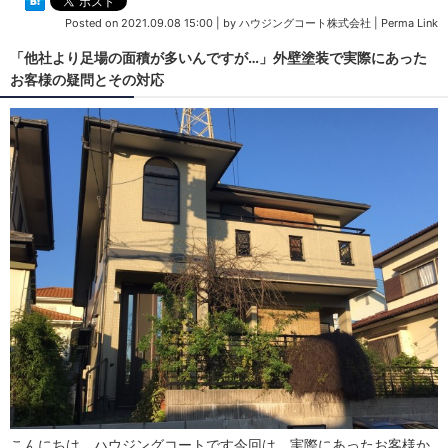
Posted on
2021.09.08 15:00
|
by
ハウジングコート株式会社
|
Perma Link
「他社より足場の面積が多いんですが…」外壁塗装で実際にあった
お客様の疑問とその対応
こんにちは、ハウジングコートです今回は、実際にあったお客様か