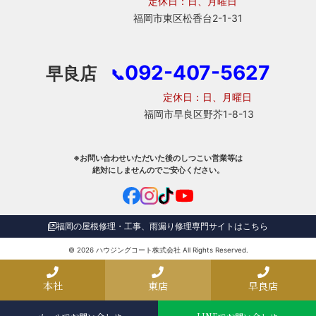
定休日：日、月曜日
福岡市東区松香台2-1-31
092-407-5627
早良店
📞
定休日：日、月曜日
福岡市早良区野芥1-8-13
※お問い合わせいただいた後のしつこい営業等は
絶対にしませんのでご安心ください。
福岡の屋根修理・工事、雨漏り修理専門サイトはこちら
© 2026
ハウジングコート株式会社
All Rights Reserved.
本社
東店
早良店