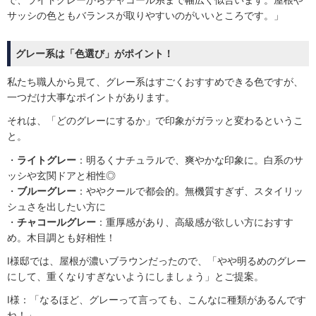
サッシの色ともバランスが取りやすいのがいいところです。」
グレー系は「色選び」がポイント！
私たち職人から見て、グレー系はすごくおすすめできる色ですが、
一つだけ大事なポイントがあります。
それは、「どのグレーにするか」で印象がガラッと変わるというこ
と。
・
ライトグレー
：明るくナチュラルで、爽やかな印象に。白系のサ
ッシや玄関ドアと相性◎
・
ブルーグレー
：ややクールで都会的。無機質すぎず、スタイリッ
シュさを出したい方に
・
チャコールグレー
：重厚感があり、高級感が欲しい方におすす
め。木目調とも好相性！
I様邸では、屋根が濃いブラウンだったので、「やや明るめのグレー
にして、重くなりすぎないようにしましょう」とご提案。
I様：「なるほど、グレーって言っても、こんなに種類があるんです
ね！」