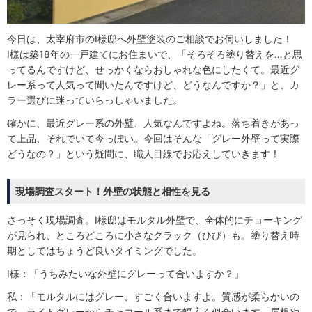
今日は、太宰府市のI様邸へ外壁塗装のご相談でお伺いしました！
I様は築18年の一戸建てにお住まいで、「そろそろ塗り替えを…と思
ってるんですけど、せっかくならおしゃれな色にしたくて。最近グ
レー系って人気って聞いたんですけど、どうなんですか？」と、カ
ラー選びに迷っていらっしゃいました。
確かに、最近グレー系の外壁、人気なんですよね。落ち着きがあっ
て上品、それでいて今っぽい。今回はそんな「グレー外壁って実際
どうなの？」という疑問に、職人目線でお応えしていきます！
現場調査スタート！外壁の状態と相性を見る
さっそく現場調査。I様邸はモルタル外壁で、全体的にチョーキング
が見られ、ところどころに小さなクラック（ひび）も。塗り替え時
期としてはちょうど良いタイミングでした。
I様：「うちみたいな外壁にグレーって合いますか？」
私：「モルタルにはグレー、すごく合いますよ。質感が柔らかいの
で、ライトグレーからチャコール系まで幅広く似合います。屋根や