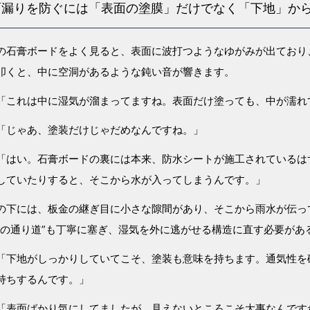
雨漏りを防ぐには「表面の塗膜」だけでなく「下地」か
の石膏ボードをよく見ると、表面に波打つようなゆがみが出ており
叩くと、中に空洞があるような鈍い音が響きます。
「これは中に湿気が溜まってますね。表面だけ塗っても、中が濡れ
「じゃあ、塗装だけじゃだめなんですね。」
「はい。石膏ボードの裏には本来、防水シートが施工されているは
していたりすると、そこから水が入ってしまうんです。」
の下には、板金の継ぎ目に小さな隙間があり、そこから雨水が伝っ
雨の通り道”も丁寧に塞ぎ、湿気を外に逃がせる構造に直す必要があ
「下地がしっかりしていてこそ、塗装も意味を持ちます。通気性を
持ちするんです。」
「表面ばかり気にしてましたが、見えないところこそ大事なんです