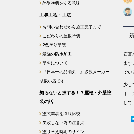
外壁塗装をする意味
2024年9月
工事工程・工法
2024年8月
お問い合わせから施工完了まで
こだわりの屋根塗装
2024年7月
2色塗り塗装
最強の防水加工
2024年6月
石膏
塗料について
ます
2024年5月
『日本一の品揃え！』多数メーカー
でい
取扱い店です
2024年4月
少し
知らないと損する！？屋根・外壁塗
市・
2024年3月
装の話
して
2024年2月
塗装業者を徹底比較
失敗しない為の注意点
2024年1月
塗り替え時期のサイン