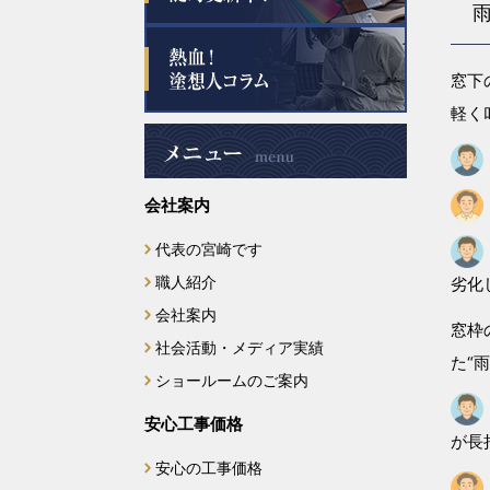
2025年6月
窓下
2025年5月
軽く
2025年4月
会社案内
2025年3月
代表の宮崎です
2025年2月
職人紹介
劣化
2025年1月
会社案内
窓枠
社会活動・メディア実績
た“
2024年12月
ショールームのご案内
2024年11月
安心工事価格
が長
安心の工事価格
2024年10月