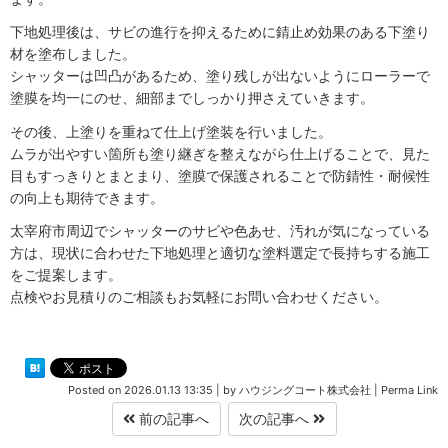
下地処理後は、サビの進行を抑えるために錆止め効果のある下塗り
材を塗布しました。
シャッターは凹凸があるため、塗り残しが出ないようにローラーで
塗膜を均一にのせ、細部までしっかり押さえていきます。
その後、上塗りを重ねて仕上げ塗装を行いました。
ムラが出やすい箇所も塗り継ぎを整えながら仕上げることで、見た
目もすっきりとまとまり、塗膜で保護されることで防錆性・耐候性
の向上も期待できます。
太宰府市周辺でシャッターのサビや色あせ、汚れが気になっている
方は、現状に合わせた下地処理と適切な塗料選定で長持ちする施工
をご提案します。
点検やお見積りのご相談もお気軽にお問い合わせください。
Posted on
2026.01.13 13:35
|
by
ハウジングコート株式会社
|
Perma Link
前の記事へ
次の記事へ