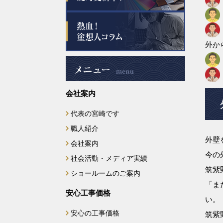
2025年6月
2025年5月
外か
2025年4月
会社案内
2025年3月
代表の宮崎です
2025年2月
職人紹介
外壁
2025年1月
会社案内
今の
社会活動・メディア実績
2024年12月
筑紫
ショールームのご案内
「ま
2024年11月
安心工事価格
い。
安心の工事価格
筑紫
2024年10月