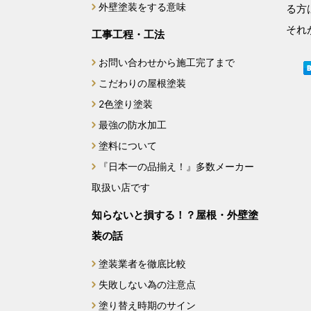
外壁塗装をする意味
る方
2024年9月
それ
工事工程・工法
2024年8月
お問い合わせから施工完了まで
こだわりの屋根塗装
2024年7月
2色塗り塗装
最強の防水加工
2024年6月
塗料について
2024年5月
『日本一の品揃え！』多数メーカー
取扱い店です
2024年4月
知らないと損する！？屋根・外壁塗
2024年3月
装の話
2024年2月
塗装業者を徹底比較
失敗しない為の注意点
2024年1月
塗り替え時期のサイン