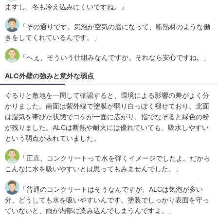
ますし、冬も冷え込みにくいですね。」
「その通りです。気泡が空気の層になって、断熱材のような働
きをしてくれているんです。」
「へぇ、そういう仕組みなんですか。それなら安心ですね。」
ALC外壁の強みと意外な弱点
ぐるりと敷地を一周して確認すると、環境による影響の差がよく分
かりました。南面は紫外線で塗膜が弱り白っぽく褪せており、北面
は湿気を帯びた状態でコケが一面に広がり、指でなぞると緑色の粉
が残りました。ALCは断熱や耐火には優れていても、吸水しやすい
という弱点が表れていました。
「正直、コンクリートって水を弾くイメージでしたよ。だから
こんなに水を吸いやすいとは思ってもみませんでした。」
「普通のコンクリートはそうなんですが、ALCは気泡が多い
分、どうしても水を吸いやすいんです。塗装でしっかり表面を守っ
ていないと、雨が内部に染み込んでしまうんですよ。」