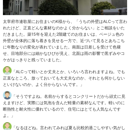
太宰府市連歌屋にお住まいのK様から、「うちの外壁はALCって言わ
れたけど、正直どんな素材なのかよく分からない」とご相談をいた
だきました。築15年を迎えた2階建てのお住まいは、ベージュ色の
外壁が全体的に落ち着きを見せる一方で、近づいて見るとあちこち
に年数なりの変化が表れていました。南面は日差しを受けて色褪
せ、目地部分には細かなひびが見え、北面は雨の影響で黒ずみやコ
ケがはっきりと残っていました。
「ALCって軽いとか丈夫とか、いろいろ言われますよね。でも
正直なところ、放っておいても大丈夫なのか、それとも何かしない
といけないのか、よく分からないんです。」
「そうですよね。名前からするとコンクリートだから頑丈に見
えますけど、実際には気泡を含んだ軽量の素材なんです。軽いのに
断熱性と耐火性に優れているので、住宅にはとても人気なんです
よ。」
「なるほどね。言われてみれば夏も比較的過ごしやすい気がし