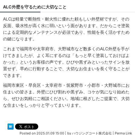
ALC外壁を守るために大切なこと
ALCは軽量で断熱性・耐火性に優れた頼もしい外壁材ですが、その
反面、吸水性が高く水に弱いという面があります。だからこそ塗装
による定期的なメンテナンスが必須であり、性能を長く活かすため
の鍵になります。
これまで福岡市や太宰府市、大野城市など数多くのALC外壁を手が
けてきましたが、よく耳にするのは「もっと早く塗装しておけばよ
かった」というお客様の声です。ひびや黒ずみといったサインを放
置せず、早めに行動することで、大切なお住まいを長く守ることが
できます。
福岡市東区・早良区・太宰府市・筑紫野市・小郡市・大野城市にお
住まいの皆さま。外壁にひび割れや黒ずみ、コケが気になり始めた
ら、ぜひお気軽にご相談ください。地域に根ざしたご提案で、大切
な住まいをしっかりと守ってまいります。
Posted on
2025.01.09 15:00
|
by
ハウジングコート株式会社
|
Perma Link