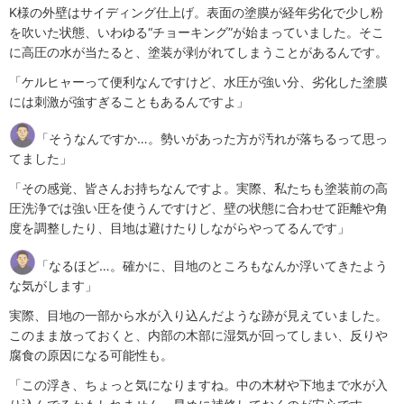
K様の外壁はサイディング仕上げ。表面の塗膜が経年劣化で少し粉
を吹いた状態、いわゆる“チョーキング”が始まっていました。そこ
に高圧の水が当たると、塗装が剥がれてしまうことがあるんです。
「ケルヒャーって便利なんですけど、水圧が強い分、劣化した塗膜
には刺激が強すぎることもあるんですよ」
「そうなんですか…。勢いがあった方が汚れが落ちるって思っ
てました」
「その感覚、皆さんお持ちなんですよ。実際、私たちも塗装前の高
圧洗浄では強い圧を使うんですけど、壁の状態に合わせて距離や角
度を調整したり、目地は避けたりしながらやってるんです」
「なるほど…。確かに、目地のところもなんか浮いてきたよう
な気がします」
実際、目地の一部から水が入り込んだような跡が見えていました。
このまま放っておくと、内部の木部に湿気が回ってしまい、反りや
腐食の原因になる可能性も。
「この浮き、ちょっと気になりますね。中の木材や下地まで水が入