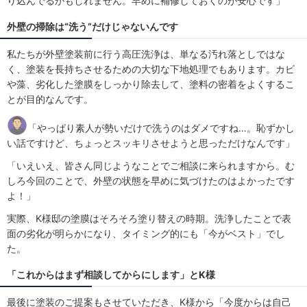
り込んでるかもしれません。早めに補修しておくのが安心です」
外壁の掃除は“洗う”だけじゃないんです
私たちが外壁塗装前に行う高圧洗浄は、単なる汚れ落としではな
く、塗装を長持ちさせるための大切な下地処理でもあります。カビ
や藻、劣化した塗膜をしっかり除去して、塗料の密着をよくするこ
とが目的なんです。
「やっぱり素人が勢いだけで洗うのはダメですね…。恥ずかし
い話ですけど、ちょっとスッキリさせようと思っただけなんです」
「いえいえ、皆さん同じようなことでご相談に来られますから。む
しろ今回のことで、外壁の状態を早めに気づけたのはよかったです
よ！」
実際、K様邸の塗膜はそろそろ塗り替えの時期。洗浄したことで表
面の劣化が明らかになり、タイミング的にも「今がベスト」でし
た。
「これからはまず相談してからにします」とK様
最後に塗装のご提案もさせていただき、K様から「今度からは自己